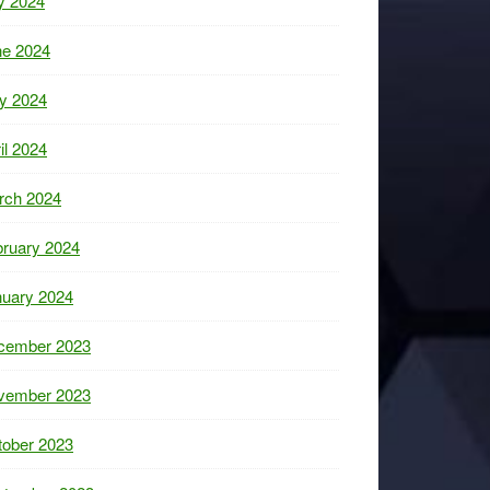
y 2024
ne 2024
y 2024
il 2024
rch 2024
ruary 2024
nuary 2024
cember 2023
vember 2023
tober 2023