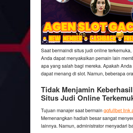
Saat bermaindi situs judi online terkemuka,
Anda dapat menyaksikan pemain lain mem
apa yang salah bagi mereka. Apakah Anda
dapat menang di slot. Namun, beberapa orang
Tidak Menjamin Keberhasi
Situs Judi Online Terkemu
Tujuan manajer saat bermain
qqfullbet link 
Memenangkan hadiah besar sangat menyena
lainnya. Namun, administrator menyadari