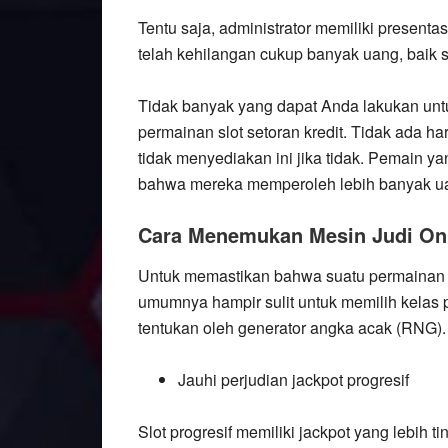
Tentu saja, administrator memiliki presenta
telah kehilangan cukup banyak uang, bai
Tidak banyak yang dapat Anda lakukan untu
permainan slot setoran kredit. Tidak ada ha
tidak menyediakan ini jika tidak. Pemain y
bahwa mereka memperoleh lebih banyak ua
Cara Menemukan Mesin Judi Onl
Untuk memastikan bahwa suatu permainan l
umumnya hampir sulit untuk memilih kelas p
tentukan oleh generator angka acak (RNG).
Jauhi perjudian jackpot progresif
Slot progresif memiliki jackpot yang lebih ti