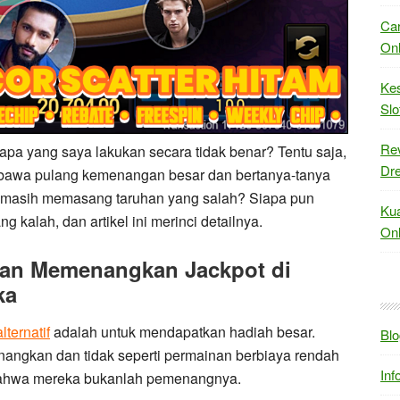
Ca
Onl
Kes
Sl
Rev
 apa yang saya lakukan secara tidak benar? Tentu saja,
Dre
bawa pulang kemenangan besar dan bertanya-tanya
 masih memasang taruhan yang salah? Siapa pun
Kua
 kalah, dan artikel ini merinci detailnya.
Onl
lan Memenangkan Jackpot di
ka
alternatif
adalah untuk mendapatkan hadiah besar.
Blo
ngkan dan tidak seperti permainan berbiaya rendah
Inf
 bahwa mereka bukanlah pemenangnya.