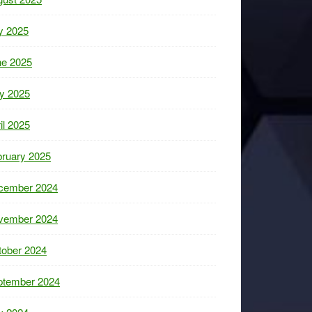
y 2025
ne 2025
y 2025
il 2025
ruary 2025
cember 2024
vember 2024
tober 2024
ptember 2024