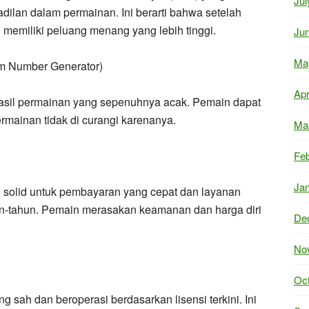
Jul
dilan dalam permainan. Ini berarti bahwa setelah
 memiliki peluang menang yang lebih tinggi.
Ju
Ma
m Number Generator)
Apr
hasil permainan yang sepenuhnya acak. Pemain dapat
ainan tidak di curangi karenanya.
Ma
Feb
Ja
g solid untuk pembayaran yang cepat dan layanan
-tahun. Pemain merasakan keamanan dan harga diri
De
No
Oc
g sah dan beroperasi berdasarkan lisensi terkini. Ini