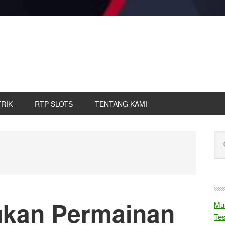
TRIK
RTP SLOTS
TENTANG KAMI
P
Se
S
this
web
kan Permainan
Mu
Te