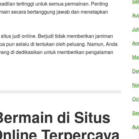
Se
dilan tertinggi untuk semua permainan. Penting
ermain secara bertanggung jawab dan menetapkan
Au
Jul
situs judi online. Berjudi tidak memberikan jaminan
Apr
pa pun selalu di tentukan oleh peluang. Namun, Anda
 yang di dedikasikan untuk memberikan pengalaman
Ma
De
No
Oc
ermain di Situs
Se
Au
Online Terpercaya