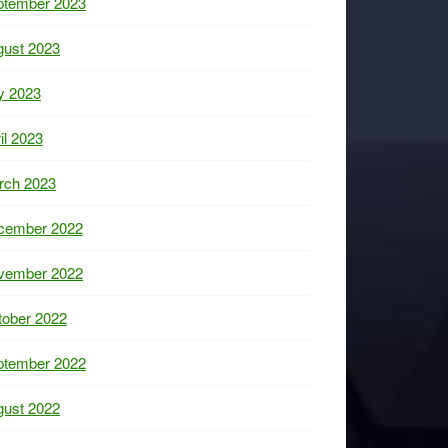
ptember 2023
gust 2023
y 2023
il 2023
rch 2023
cember 2022
vember 2022
tober 2022
ptember 2022
gust 2022