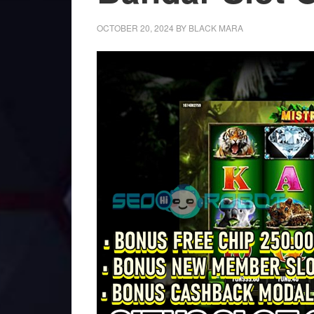
OCTOBER 20, 2024
BY
BLACK MARA