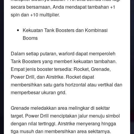
secara bersamaan, Anda mendapat tambahan +1
spin dan +10 multiplier.
Kekuatan Tank Boosters dan Kombinasi
Booms
Dalam setiap putaran, warlord dapat memperoleh
Tank Boosters yang memberi kekuatan tambahan.
Empat jenis booster tersedia: Rocket, Grenade,
Power Drill, dan Airstrike. Rocket dapat
membersihkan satu garis horizontal atau vertikal dan
memperbesar ukuran grid.
Grenade meledakkan area melingkar di sekitar
target. Power Drill menciptakan jalur menuju simbol
dengan nilai tertinggi. Airstrike menyerang hingga
tiga musuh dan membersihkan area sekitarnya.