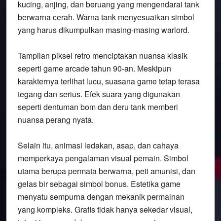
kucing, anjing, dan beruang yang mengendarai tank
berwarna cerah. Warna tank menyesuaikan simbol
yang harus dikumpulkan masing-masing warlord.
Tampilan piksel retro menciptakan nuansa klasik
seperti game arcade tahun 90-an. Meskipun
karakternya terlihat lucu, suasana game tetap terasa
tegang dan serius. Efek suara yang digunakan
seperti dentuman bom dan deru tank memberi
nuansa perang nyata.
Selain itu, animasi ledakan, asap, dan cahaya
memperkaya pengalaman visual pemain. Simbol
utama berupa permata berwarna, peti amunisi, dan
gelas bir sebagai simbol bonus. Estetika game
menyatu sempurna dengan mekanik permainan
yang kompleks. Grafis tidak hanya sekedar visual,