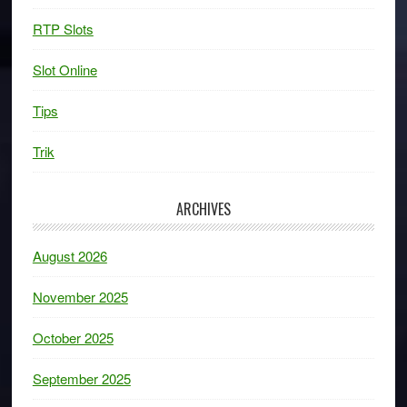
RTP Slots
Slot Online
Tips
Trik
ARCHIVES
August 2026
November 2025
October 2025
September 2025