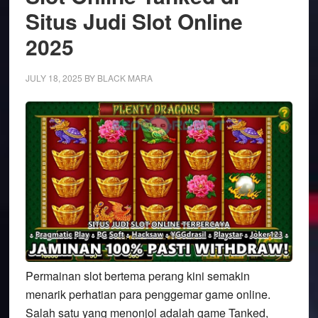
Situs Judi Slot Online
2025
JULY 18, 2025
BY
BLACK MARA
Permainan slot bertema perang kini semakin
menarik perhatian para penggemar game online.
Salah satu yang menonjol adalah game Tanked,