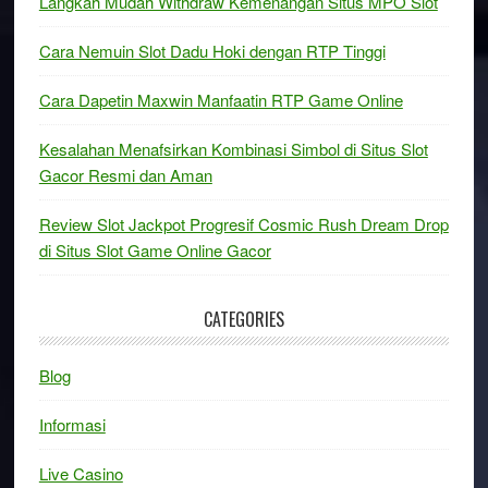
Langkah Mudah Withdraw Kemenangan Situs MPO Slot
Cara Nemuin Slot Dadu Hoki dengan RTP Tinggi
Cara Dapetin Maxwin Manfaatin RTP Game Online
Kesalahan Menafsirkan Kombinasi Simbol di Situs Slot
Gacor Resmi dan Aman
Review Slot Jackpot Progresif Cosmic Rush Dream Drop
di Situs Slot Game Online Gacor
CATEGORIES
Blog
Informasi
Live Casino