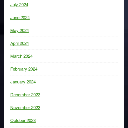
July 2024
June 2024
May 2024
April 2024
March 2024
February 2024
January 2024
December 2023
November 2023
October 2023