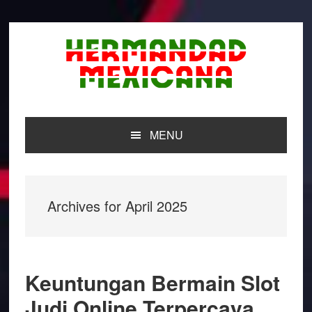
Skip
Skip
Skip
to
to
to
primary
main
primary
navigation
content
sidebar
MENU
Archives for April 2025
Keuntungan Bermain Slot
Judi Online Terpercaya