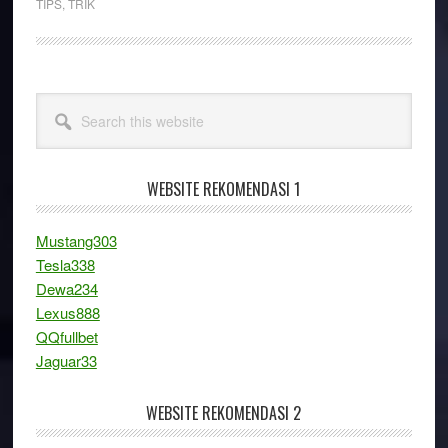
TIPS
,
TRIK
Primary
Search
Sidebar
this
website
WEBSITE REKOMENDASI 1
Mustang303
Tesla338
Dewa234
Lexus888
QQfullbet
Jaguar33
WEBSITE REKOMENDASI 2