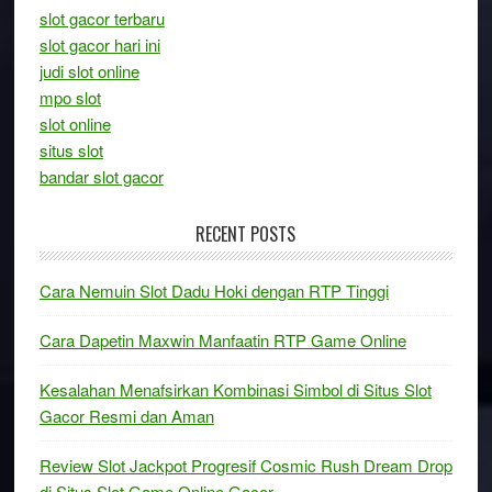
slot gacor terbaru
slot gacor hari ini
judi slot online
mpo slot
slot online
situs slot
bandar slot gacor
RECENT POSTS
Cara Nemuin Slot Dadu Hoki dengan RTP Tinggi
Cara Dapetin Maxwin Manfaatin RTP Game Online
Kesalahan Menafsirkan Kombinasi Simbol di Situs Slot
Gacor Resmi dan Aman
Review Slot Jackpot Progresif Cosmic Rush Dream Drop
di Situs Slot Game Online Gacor