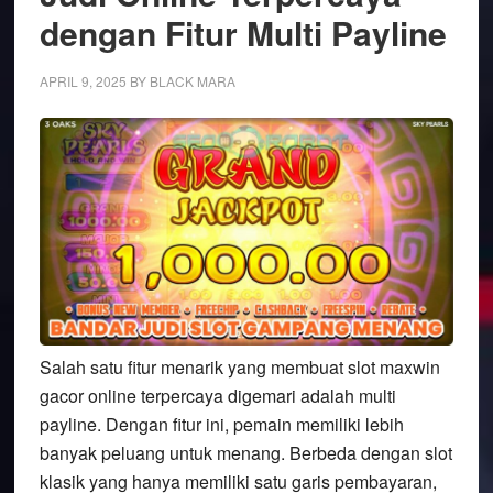
dengan Fitur Multi Payline
APRIL 9, 2025
BY
BLACK MARA
Salah satu fitur menarik yang membuat slot maxwin
gacor online terpercaya digemari adalah multi
payline. Dengan fitur ini, pemain memiliki lebih
banyak peluang untuk menang. Berbeda dengan slot
klasik yang hanya memiliki satu garis pembayaran,