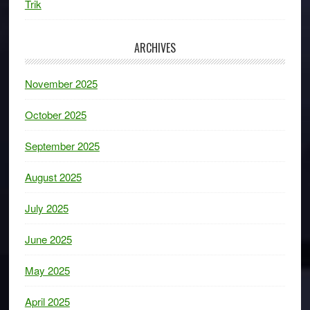
Trik
ARCHIVES
November 2025
October 2025
September 2025
August 2025
July 2025
June 2025
May 2025
April 2025