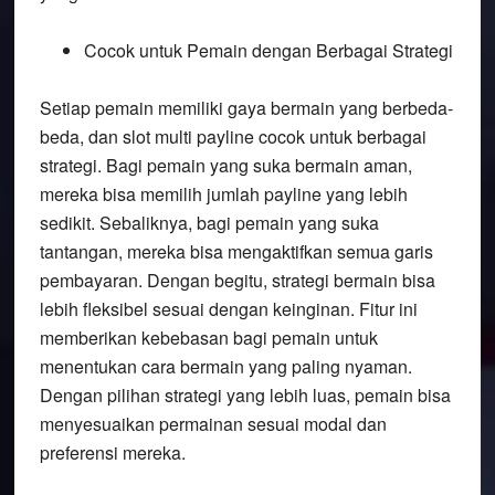
Cocok untuk Pemain dengan Berbagai Strategi
Setiap pemain memiliki gaya bermain yang berbeda-
beda, dan slot multi payline cocok untuk berbagai
strategi. Bagi pemain yang suka bermain aman,
mereka bisa memilih jumlah payline yang lebih
sedikit. Sebaliknya, bagi pemain yang suka
tantangan, mereka bisa mengaktifkan semua garis
pembayaran. Dengan begitu, strategi bermain bisa
lebih fleksibel sesuai dengan keinginan. Fitur ini
memberikan kebebasan bagi pemain untuk
menentukan cara bermain yang paling nyaman.
Dengan pilihan strategi yang lebih luas, pemain bisa
menyesuaikan permainan sesuai modal dan
preferensi mereka.