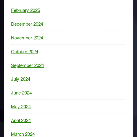
February 2025
December 2024
November 2024
October 2024
September 2024
July 2024
June 2024
May 2024
April 2024
March 2024