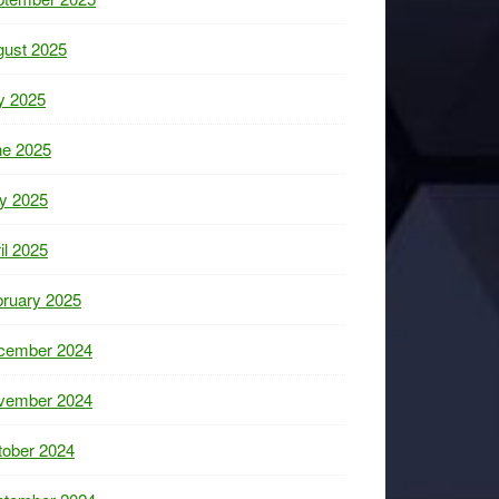
gust 2025
y 2025
ne 2025
y 2025
il 2025
ruary 2025
cember 2024
vember 2024
tober 2024