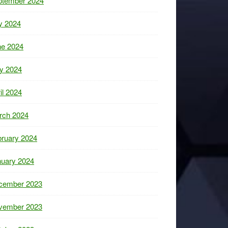
ptember 2024
y 2024
ne 2024
y 2024
il 2024
rch 2024
ruary 2024
nuary 2024
cember 2023
vember 2023