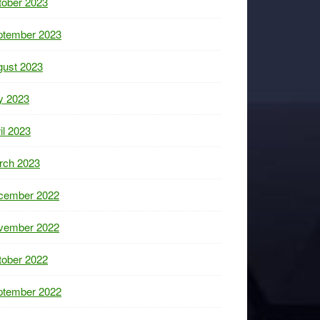
tober 2023
ptember 2023
gust 2023
y 2023
il 2023
rch 2023
cember 2022
vember 2022
tober 2022
ptember 2022