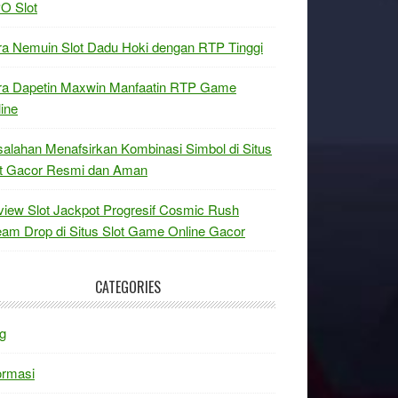
O Slot
a Nemuin Slot Dadu Hoki dengan RTP Tinggi
ra Dapetin Maxwin Manfaatin RTP Game
ine
alahan Menafsirkan Kombinasi Simbol di Situs
ot Gacor Resmi dan Aman
iew Slot Jackpot Progresif Cosmic Rush
am Drop di Situs Slot Game Online Gacor
CATEGORIES
g
ormasi