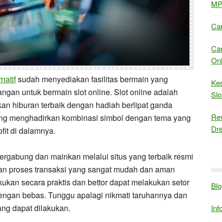
MP
Car
Ca
Onl
natif
sudah menyediakan fasilitas bermain yang
Kes
an untuk bermain slot online. Slot online adalah
Sl
n hiburan terbaik dengan hadiah berlipat ganda
Rev
ng menghadirkan kombinasi simbol dengan tema yang
Dre
it di dalamnya.
bergabung dan mainkan melalui situs yang terbaik resmi
ukan proses transaksi yang sangat mudah dan aman
kukan secara praktis dan bettor dapat melakukan setor
Blo
ngan bebas. Tunggu apalagi nikmati taruhannya dan
ang dapat dilakukan.
Inf