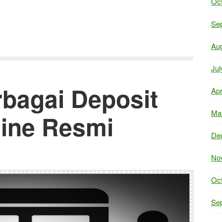
Oc
Se
Au
Jul
bagai Deposit
Apr
Ma
line Resmi
De
No
Oc
Se