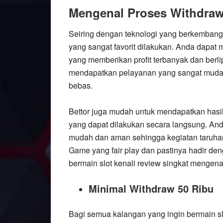
Mengenal Proses Withdraw 
Seiring dengan teknologi yang berkembang s
yang sangat favorit dilakukan. Anda dapat 
yang memberikan profit terbanyak dan berl
mendapatkan pelayanan yang sangat muda
bebas.
Bettor juga mudah untuk mendapatkan hasi
yang dapat dilakukan secara langsung. 
mudah dan aman sehingga kegiatan taruha
Game yang fair play dan pastinya hadir den
bermain slot kenali review singkat mengenai
Minimal Withdraw 50 Ribu
Bagi semua kalangan yang ingin bermain s