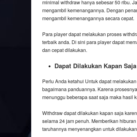
minimal withdraw hanya sebesar 50 ribu. J
mengambil kemenangannya. Dengan penari
mengambil kemenangannya secara cepat.
Para player dapat melakukan proses withdr
terbaik anda. Di sini para player dapat m
dan cepat dilakukan.
Dapat Dilakukan Kapan Saja
Perlu Anda ketahui Untuk dapat melakukan 
bagaimana panduannya. Karena prosesnya 
menunggu beberapa saat saja maka hasil 
Withdraw dapat dilakukan kapan saja karen
selama 24 jam penuh. Memberikan hiburan y
taruhannya menyenangkan untuk dilakukan