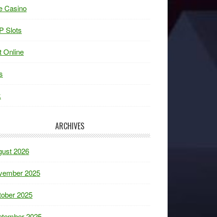
e Casino
P Slots
t Online
s
k
ARCHIVES
gust 2026
vember 2025
tober 2025
ptember 2025