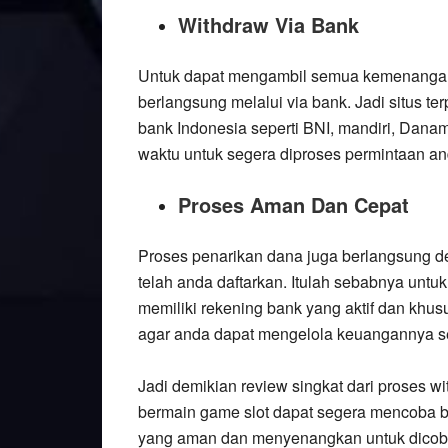
Withdraw Via Bank
Untuk dapat mengambil semua kemenangan
berlangsung melalui via bank. Jadi situs t
bank Indonesia seperti BNI, mandiri, Dana
waktu untuk segera diproses permintaan an
Proses Aman Dan Cepat
Proses penarikan dana juga berlangsung 
telah anda daftarkan. Itulah sebabnya untu
memiliki rekening bank yang aktif dan khus
agar anda dapat mengelola keuangannya se
Jadi demikian review singkat dari proses wi
bermain game slot dapat segera mencoba 
yang aman dan menyenangkan untuk dicoba