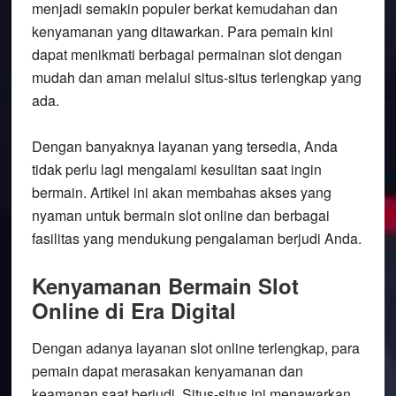
menjadi semakin populer berkat kemudahan dan
kenyamanan yang ditawarkan. Para pemain kini
dapat menikmati berbagai permainan slot dengan
mudah dan aman melalui situs-situs terlengkap yang
ada.
Dengan banyaknya layanan yang tersedia, Anda
tidak perlu lagi mengalami kesulitan saat ingin
bermain. Artikel ini akan membahas akses yang
nyaman untuk bermain slot online dan berbagai
fasilitas yang mendukung pengalaman berjudi Anda.
Kenyamanan Bermain Slot
Online di Era Digital
Dengan adanya layanan slot online terlengkap, para
pemain dapat merasakan kenyamanan dan
keamanan saat berjudi. Situs-situs ini menawarkan