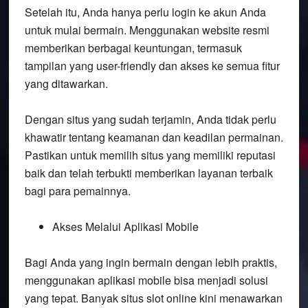
Setelah itu, Anda hanya perlu login ke akun Anda
untuk mulai bermain. Menggunakan website resmi
memberikan berbagai keuntungan, termasuk
tampilan yang user-friendly dan akses ke semua fitur
yang ditawarkan.
Dengan situs yang sudah terjamin, Anda tidak perlu
khawatir tentang keamanan dan keadilan permainan.
Pastikan untuk memilih situs yang memiliki reputasi
baik dan telah terbukti memberikan layanan terbaik
bagi para pemainnya.
Akses Melalui Aplikasi Mobile
Bagi Anda yang ingin bermain dengan lebih praktis,
menggunakan aplikasi mobile bisa menjadi solusi
yang tepat. Banyak situs slot online kini menawarkan