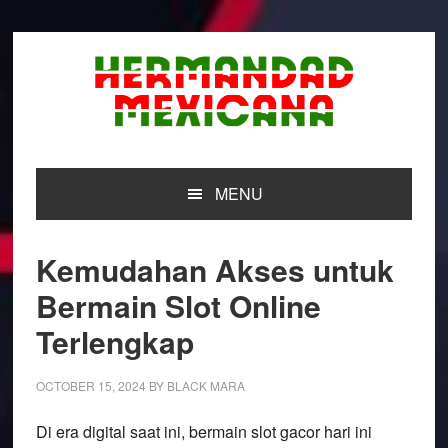
Skip
Skip
Skip
to
to
to
primary
main
primary
navigation
content
sidebar
MENU
Kemudahan Akses untuk
Bermain Slot Online
Terlengkap
OCTOBER 15, 2024
BY
BLACK MARA
Di era digital saat ini, bermain slot gacor hari ini