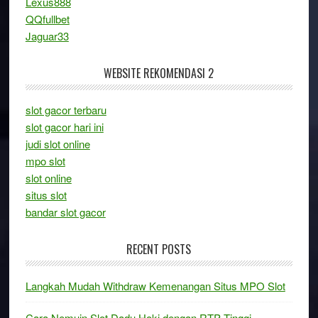
Lexus888
QQfullbet
Jaguar33
WEBSITE REKOMENDASI 2
slot gacor terbaru
slot gacor hari ini
judi slot online
mpo slot
slot online
situs slot
bandar slot gacor
RECENT POSTS
Langkah Mudah Withdraw Kemenangan Situs MPO Slot
Cara Nemuin Slot Dadu Hoki dengan RTP Tinggi