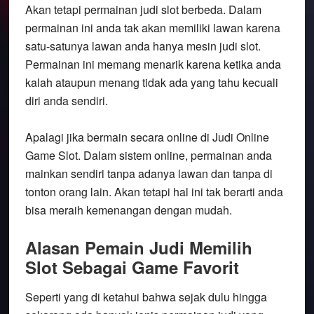
Akan tetapi permainan judi slot berbeda. Dalam
permainan ini anda tak akan memiliki lawan karena
satu-satunya lawan anda hanya mesin judi slot.
Permainan ini memang menarik karena ketika anda
kalah ataupun menang tidak ada yang tahu kecuali
diri anda sendiri.
Apalagi jika bermain secara online di Judi Online
Game Slot. Dalam sistem online, permainan anda
mainkan sendiri tanpa adanya lawan dan tanpa di
tonton orang lain. Akan tetapi hal ini tak berarti anda
bisa meraih kemenangan dengan mudah.
Alasan Pemain Judi Memilih
Slot Sebagai Game Favorit
Seperti yang di ketahui bahwa sejak dulu hingga