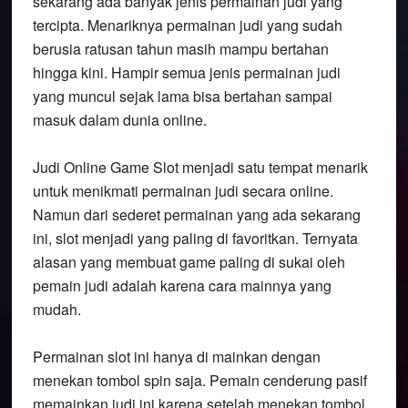
sekarang ada banyak jenis permainan judi yang
tercipta. Menariknya permainan judi yang sudah
berusia ratusan tahun masih mampu bertahan
hingga kini. Hampir semua jenis permainan judi
yang muncul sejak lama bisa bertahan sampai
masuk dalam dunia online.
Judi Online Game Slot menjadi satu tempat menarik
untuk menikmati permainan judi secara online.
Namun dari sederet permainan yang ada sekarang
ini, slot menjadi yang paling di favoritkan. Ternyata
alasan yang membuat game paling di sukai oleh
pemain judi adalah karena cara mainnya yang
mudah.
Permainan slot ini hanya di mainkan dengan
menekan tombol spin saja. Pemain cenderung pasif
memainkan judi ini karena setelah menekan tombol,