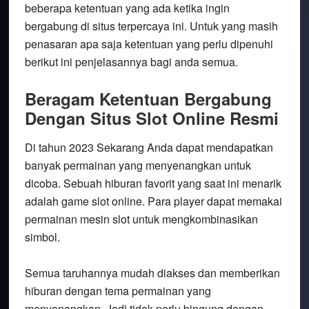
beberapa ketentuan yang ada ketika ingin
bergabung di situs terpercaya ini. Untuk yang masih
penasaran apa saja ketentuan yang perlu dipenuhi
berikut ini penjelasannya bagi anda semua.
Beragam Ketentuan Bergabung
Dengan Situs Slot Online Resmi
Di tahun 2023 Sekarang Anda dapat mendapatkan
banyak permainan yang menyenangkan untuk
dicoba. Sebuah hiburan favorit yang saat ini menarik
adalah game slot online. Para player dapat memakai
permainan mesin slot untuk mengkombinasikan
simbol.
Semua taruhannya mudah diakses dan memberikan
hiburan dengan tema permainan yang
menyenangkan. Jadi tidak perlu bingung dengan