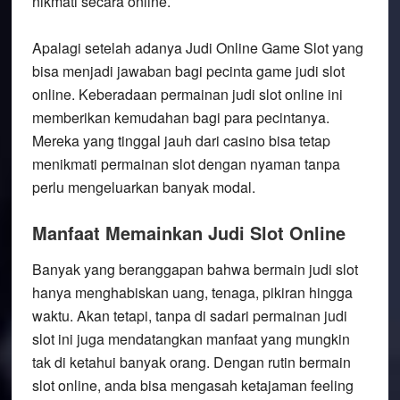
nikmati secara online.
Apalagi setelah adanya Judi Online Game Slot yang
bisa menjadi jawaban bagi pecinta game judi slot
online. Keberadaan permainan judi slot online ini
memberikan kemudahan bagi para pecintanya.
Mereka yang tinggal jauh dari casino bisa tetap
menikmati permainan slot dengan nyaman tanpa
perlu mengeluarkan banyak modal.
Manfaat Memainkan Judi Slot Online
Banyak yang beranggapan bahwa bermain judi slot
hanya menghabiskan uang, tenaga, pikiran hingga
waktu. Akan tetapi, tanpa di sadari permainan judi
slot ini juga mendatangkan manfaat yang mungkin
tak di ketahui banyak orang. Dengan rutin bermain
slot online, anda bisa mengasah ketajaman feeling