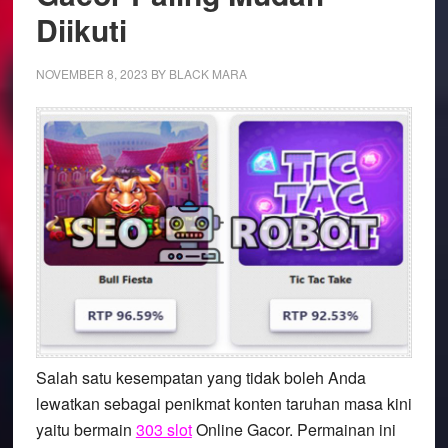
Diikuti
NOVEMBER 8, 2023
BY
BLACK MARA
Salah satu kesempatan yang tidak boleh Anda
lewatkan sebagai penikmat konten taruhan masa kini
yaitu bermain
303 slot
Online Gacor. Permainan ini