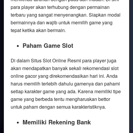
para player akan terhubung dengan permainan
terbaru yang sangat menyenangkan. Siapkan modal
bermainnya dan wajib untuk memilih game yang
tepat ketika akan bermain.
Paham Game Slot
Di dalam Situs Slot Online Resmi para player juga
akan mendapatkan banyak sekali rekomendasi slot
online gacor yang direkomendasikan hari ini. Anda
harus memilih terlebih dahulu gamenya dan pahami
setiap karakter game yang ada. Karena memiliki tipe
game yang berbeda tentu mengharuskan bettor
untuk paham dengan semua karakteristiknya.
Memiliki Rekening Bank