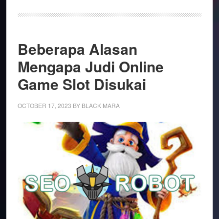
Beberapa Alasan
Mengapa Judi Online
Game Slot Disukai
OCTOBER 17, 2023
BY
BLACK MARA