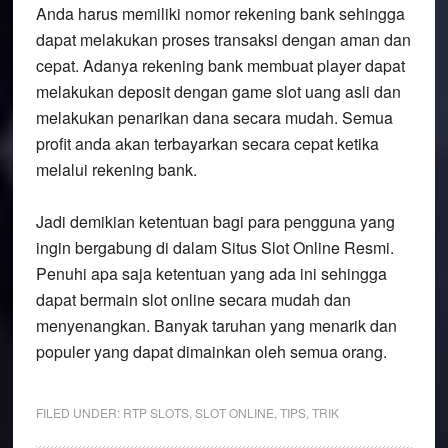
Anda harus memiliki nomor rekening bank sehingga
dapat melakukan proses transaksi dengan aman dan
cepat. Adanya rekening bank membuat player dapat
melakukan deposit dengan game slot uang asli dan
melakukan penarikan dana secara mudah. Semua
profit anda akan terbayarkan secara cepat ketika
melalui rekening bank.
Jadi demikian ketentuan bagi para pengguna yang
ingin bergabung di dalam Situs Slot Online Resm
i
.
Penuhi apa saja ketentuan yang ada ini sehingga
dapat bermain slot online secara mudah dan
menyenangkan. Banyak taruhan yang menarik dan
populer yang dapat dimainkan oleh semua orang.
FILED UNDER:
RTP SLOTS
,
SLOT ONLINE
,
TIPS
,
TRIK