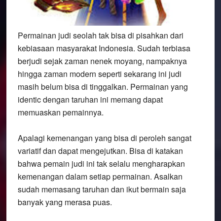
Permainan judi seolah tak bisa di pisahkan dari
kebiasaan masyarakat Indonesia. Sudah terbiasa
berjudi sejak zaman nenek moyang, nampaknya
hingga zaman modern seperti sekarang ini judi
masih belum bisa di tinggalkan. Permainan yang
identic dengan taruhan ini memang dapat
memuaskan pemainnya.
Apalagi kemenangan yang bisa di peroleh sangat
variatif dan dapat mengejutkan. Bisa di katakan
bahwa pemain judi ini tak selalu mengharapkan
kemenangan dalam setiap permainan. Asalkan
sudah memasang taruhan dan ikut bermain saja
banyak yang merasa puas.