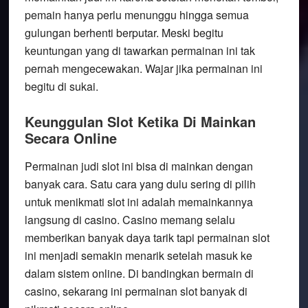
pemain hanya perlu menunggu hingga semua
gulungan berhenti berputar. Meski begitu
keuntungan yang di tawarkan permainan ini tak
pernah mengecewakan. Wajar jika permainan ini
begitu di sukai.
Keunggulan Slot Ketika Di Mainkan
Secara Online
Permainan judi slot ini bisa di mainkan dengan
banyak cara. Satu cara yang dulu sering di pilih
untuk menikmati slot ini adalah memainkannya
langsung di casino. Casino memang selalu
memberikan banyak daya tarik tapi permainan slot
ini menjadi semakin menarik setelah masuk ke
dalam sistem online. Di bandingkan bermain di
casino, sekarang ini permainan slot banyak di