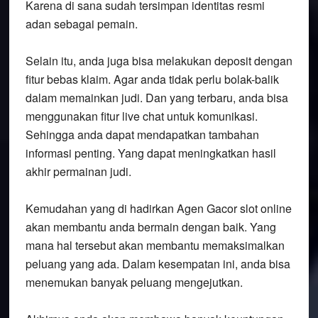
Karena di sana sudah tersimpan identitas resmi
adan sebagai pemain.
Selain itu, anda juga bisa melakukan deposit dengan
fitur bebas klaim. Agar anda tidak perlu bolak-balik
dalam memainkan judi. Dan yang terbaru, anda bisa
menggunakan fitur live chat untuk komunikasi.
Sehingga anda dapat mendapatkan tambahan
informasi penting. Yang dapat meningkatkan hasil
akhir permainan judi.
Kemudahan yang di hadirkan Agen Gacor slot online
akan membantu anda bermain dengan baik. Yang
mana hal tersebut akan membantu memaksimalkan
peluang yang ada. Dalam kesempatan ini, anda bisa
menemukan banyak peluang mengejutkan.