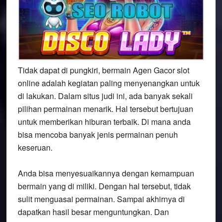
Tidak dapat di pungkiri, bermain Agen Gacor slot
online adalah kegiatan paling menyenangkan untuk
di lakukan. Dalam situs judi ini, ada banyak sekali
pilihan permainan menarik. Hal tersebut bertujuan
untuk memberikan hiburan terbaik. Di mana anda
bisa mencoba banyak jenis permainan penuh
keseruan.
Anda bisa menyesuaikannya dengan kemampuan
bermain yang di miliki. Dengan hal tersebut, tidak
sulit menguasai permainan. Sampai akhirnya di
dapatkan hasil besar menguntungkan. Dan