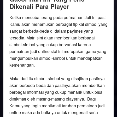
Dikenali Para Player
Ketika mencoba terang pada permainan Juli ini pasti
Kamu akan menemukan berbagai tipikal simbol yang
sangat berbeda-beda di dalam paylines yang
tersedia. Main sini akan memberikan berbagai
simbol-simbol yang cukup bervariasi karena
permainan judi online slot ini merupakan game yang
mengumpulkan simbol-simbol untuk mendapatkan
kemenangan.
Maka dari itu simbol-simbol yang disajikan pastinya
akan berbeda-beda dan pastinya akan memberikan
berbagai informasi yang cukup menarik untuk bisa
dinikmati oleh masing-masing playernya. Bagi
Kamu yang ingin menikmati taruhan permainan judi
online maka ada baiknya untuk mengenali serta