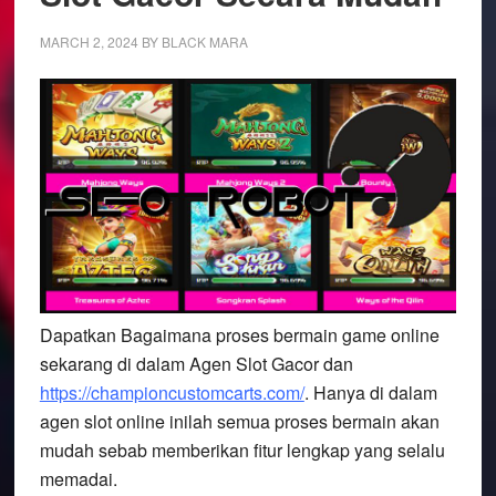
MARCH 2, 2024
BY
BLACK MARA
Dapatkan Bagaimana proses bermain game online
sekarang di dalam Agen Slot Gacor dan
https://championcustomcarts.com/
. Hanya di dalam
agen slot online inilah semua proses bermain akan
mudah sebab memberikan fitur lengkap yang selalu
memadai.