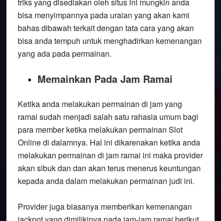
triks yang disediakan oleh situs ini mungkin anda
bisa menyimpannya pada uraian yang akan kami
bahas dibawah terkait dengan tata cara yang akan
bisa anda tempuh untuk menghadirkan kemenangan
yang ada pada permainan.
Memainkan Pada Jam Ramai
Ketika anda melakukan permainan di jam yang
ramai sudah menjadi salah satu rahasia umum bagi
para member ketika melakukan permainan Slot
Online di dalamnya. Hal ini dikarenakan ketika anda
melakukan permainan di jam ramai ini maka provider
akan sibuk dan dan akan terus menerus keuntungan
kepada anda dalam melakukan permainan judi ini.
Provider juga biasanya memberikan kemenangan
jackpot yang dimilikinya pada jam-jam ramai berikut