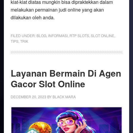
kiat-kiat diatas mungkin bisa dipraktekkan dalam
melakukan permainan judi online yang akan
dilakukan oleh anda.
FILED UNDER:
BLOG
,
INFORMASI
,
RTP SLOTS
,
SLOT ONLINE
,
TIPS
,
TRIK
Layanan Bermain Di Agen
Gacor Slot Online
DECEMBER 20, 2023
BY
BLACK MARA