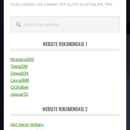
FILED UNDER:
LIVE CASINO
,
RTP SLOTS
,
SLOT ONLINE
,
TIPS
Primary
Search
Sidebar
this
website
WEBSITE REKOMENDASI 1
Mustang303
Tesla338
Dewa234
Lexus888
QQfullbet
Jaguar33
WEBSITE REKOMENDASI 2
slot gacor terbaru