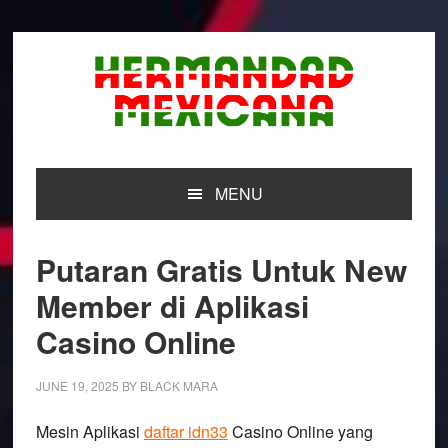
Skip
Skip
Skip
to
to
to
primary
main
primary
navigation
content
sidebar
MENU
Putaran Gratis Untuk New
Member di Aplikasi
Casino Online
JUNE 19, 2025
BY
BLACK MARA
Mesin Aplikasi
daftar idn33
Casino Online yang