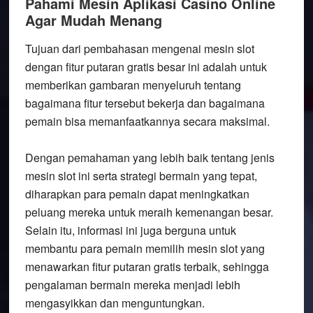
Pahami Mesin Aplikasi Casino Online
Agar Mudah Menang
Tujuan dari pembahasan mengenai mesin slot
dengan fitur putaran gratis besar ini adalah untuk
memberikan gambaran menyeluruh tentang
bagaimana fitur tersebut bekerja dan bagaimana
pemain bisa memanfaatkannya secara maksimal.
Dengan pemahaman yang lebih baik tentang jenis
mesin slot ini serta strategi bermain yang tepat,
diharapkan para pemain dapat meningkatkan
peluang mereka untuk meraih kemenangan besar.
Selain itu, informasi ini juga berguna untuk
membantu para pemain memilih mesin slot yang
menawarkan fitur putaran gratis terbaik, sehingga
pengalaman bermain mereka menjadi lebih
mengasyikkan dan menguntungkan.