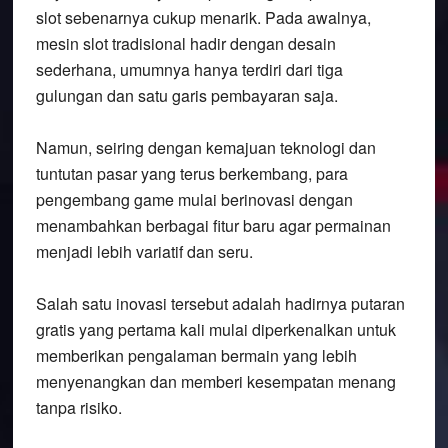
slot sebenarnya cukup menarik. Pada awalnya,
mesin slot tradisional hadir dengan desain
sederhana, umumnya hanya terdiri dari tiga
gulungan dan satu garis pembayaran saja.
Namun, seiring dengan kemajuan teknologi dan
tuntutan pasar yang terus berkembang, para
pengembang game mulai berinovasi dengan
menambahkan berbagai fitur baru agar permainan
menjadi lebih variatif dan seru.
Salah satu inovasi tersebut adalah hadirnya putaran
gratis yang pertama kali mulai diperkenalkan untuk
memberikan pengalaman bermain yang lebih
menyenangkan dan memberi kesempatan menang
tanpa risiko.