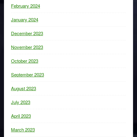
February 2024
January 2024
December 2023
November 2023
October 2023
September 2023
August 2023
July 2023
April 2023
March 2023