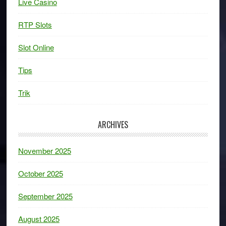
Live Casino
RTP Slots
Slot Online
Tips
Trik
ARCHIVES
November 2025
October 2025
September 2025
August 2025