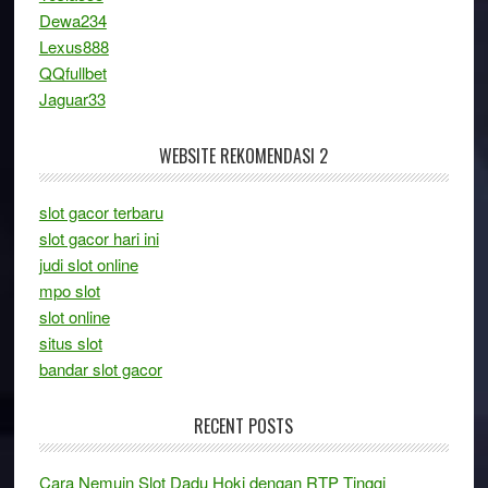
Dewa234
Lexus888
QQfullbet
Jaguar33
WEBSITE REKOMENDASI 2
slot gacor terbaru
slot gacor hari ini
judi slot online
mpo slot
slot online
situs slot
bandar slot gacor
RECENT POSTS
Cara Nemuin Slot Dadu Hoki dengan RTP Tinggi