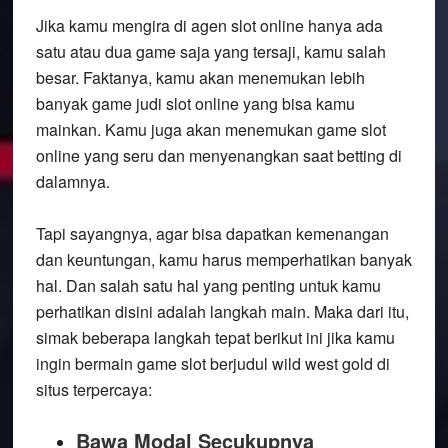
Jika kamu mengira di agen slot online hanya ada
satu atau dua game saja yang tersaji, kamu salah
besar. Faktanya, kamu akan menemukan lebih
banyak game judi slot online yang bisa kamu
mainkan. Kamu juga akan menemukan game slot
online yang seru dan menyenangkan saat betting di
dalamnya.
Tapi sayangnya, agar bisa dapatkan kemenangan
dan keuntungan, kamu harus memperhatikan banyak
hal. Dan salah satu hal yang penting untuk kamu
perhatikan disini adalah langkah main. Maka dari itu,
simak beberapa langkah tepat berikut ini jika kamu
ingin bermain game slot berjudul wild west gold di
situs terpercaya:
Bawa Modal Secukupnya