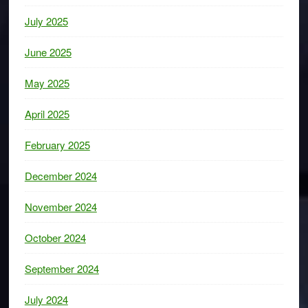
July 2025
June 2025
May 2025
April 2025
February 2025
December 2024
November 2024
October 2024
September 2024
July 2024