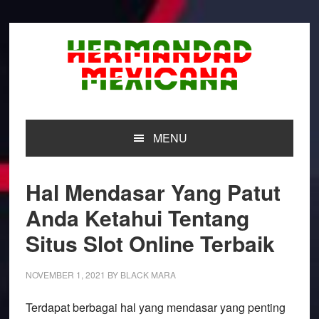
Skip
Skip
Skip
to
to
to
primary
main
primary
navigation
content
sidebar
MENU
Hal Mendasar Yang Patut
Anda Ketahui Tentang
Situs Slot Online Terbaik
NOVEMBER 1, 2021
BY
BLACK MARA
Terdapat berbagai hal yang mendasar yang penting