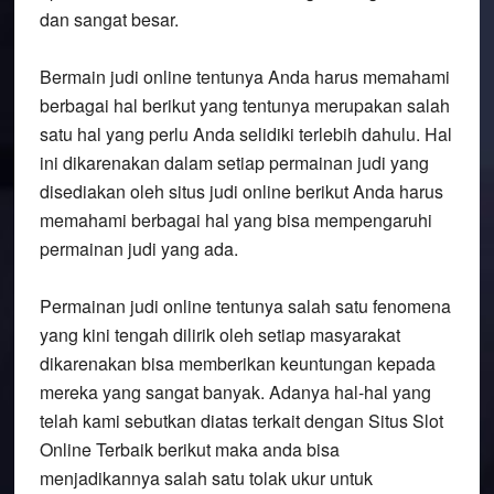
dan sangat besar.
Bermain judi online tentunya Anda harus memahami
berbagai hal berikut yang tentunya merupakan salah
satu hal yang perlu Anda selidiki terlebih dahulu. Hal
ini dikarenakan dalam setiap permainan judi yang
disediakan oleh situs judi online berikut Anda harus
memahami berbagai hal yang bisa mempengaruhi
permainan judi yang ada.
Permainan judi online tentunya salah satu fenomena
yang kini tengah dilirik oleh setiap masyarakat
dikarenakan bisa memberikan keuntungan kepada
mereka yang sangat banyak. Adanya hal-hal yang
telah kami sebutkan diatas terkait dengan Situs Slot
Online Terbaik berikut maka anda bisa
menjadikannya salah satu tolak ukur untuk