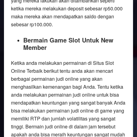
yang mereka lakukan akan ditambahkan seperti
ketika mereka melakukan deposit sebesar rp50.000
maka mereka akan mendapatkan saldo dengan
sebesar rp100.000.
Bermain Game Slot Untuk New
Member
Ketika anda melakukan permainan di Situs Slot
Online Terbaik berikut tentu anda akan mencari
berbagai permainan judi online yang akan
menghasilkan kemenangan bagi Anda. Tentu ketika
anda melakukan permainan judi online untuk bisa
mendapatkan keuntungan yang sangat banyak Anda
bisa melakukan permainan judi online di game yang
memiliki RTP dan jumlah volatilitas yang sangat
tinggi. Bermain judi online di dalam jam tersebut
apakah anda bisa meraih keuntungan sangat mudah