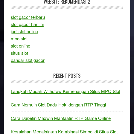
WEBSITE REKOMENDASI 2
slot gacor terbaru
slot gacor hari ini
judi slot online
mpo slot
slot online
situs slot
bandar slot gacor
RECENT POSTS
Langkah Mudah Withdraw Kemenangan Situs MPO Slot
Cara Nemuin Slot Dadu Hoki dengan RTP Tinggi
Cara Dapetin Maxwin Manfaatin RTP Game Online
Kesalahan Menafsirkan Kombinasi Simbol di Situs Slot