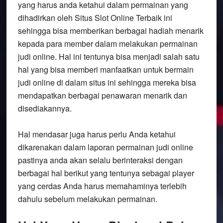
yang harus anda ketahui dalam permainan yang
dihadirkan oleh Situs Slot Online Terbaik ini
sehingga bisa memberikan berbagai hadiah menarik
kepada para member dalam melakukan permainan
judi online. Hal ini tentunya bisa menjadi salah satu
hal yang bisa memberi manfaatkan untuk bermain
judi online di dalam situs ini sehingga mereka bisa
mendapatkan berbagai penawaran menarik dan
disediakannya.
Hal mendasar juga harus perlu Anda ketahui
dikarenakan dalam laporan permainan judi online
pastinya anda akan selalu berinteraksi dengan
berbagai hal berikut yang tentunya sebagai player
yang cerdas Anda harus memahaminya terlebih
dahulu sebelum melakukan permainan.