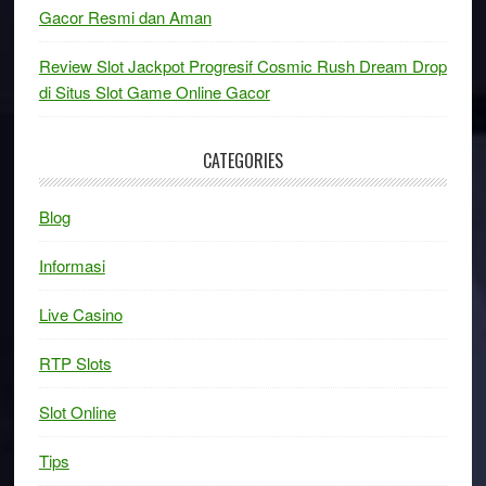
Gacor Resmi dan Aman
Review Slot Jackpot Progresif Cosmic Rush Dream Drop
di Situs Slot Game Online Gacor
CATEGORIES
Blog
Informasi
Live Casino
RTP Slots
Slot Online
Tips