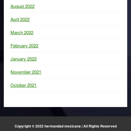
August 2022
April 2022
March 2022
February 2022
January 2022
November 2021
October 2021
Copyright © 2022 hermandad mexicana | All Rights Reserved