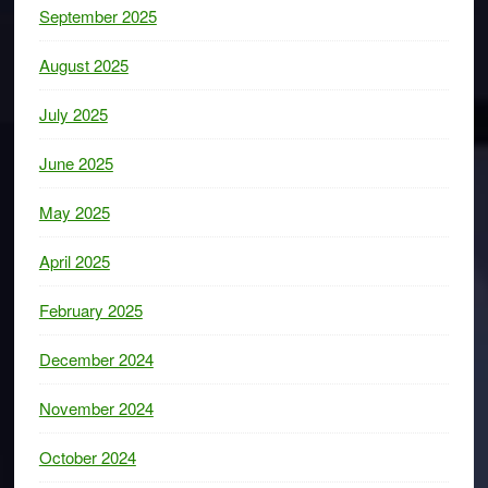
September 2025
August 2025
July 2025
June 2025
May 2025
April 2025
February 2025
December 2024
November 2024
October 2024