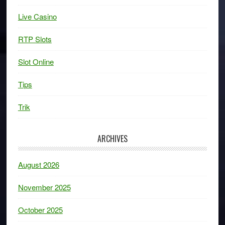
Live Casino
RTP Slots
Slot Online
Tips
Trik
ARCHIVES
August 2026
November 2025
October 2025